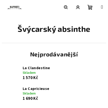
Přejít
na
obsah
Nákupní
Hledat
Přihlášení
Švýcarský absinthe
košík
Nejprodávanější
La Clandestine
Skladem
1 570 Kč
La Capricieuse
Skladem
1 690 Kč