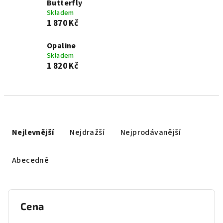
Butterfly
Skladem
1 870 Kč
Opaline
Skladem
1 820 Kč
Ř
a
Nejlevnější
Nejdražší
Nejprodávanější
z
e
Abecedně
n
í
p
Cena
r