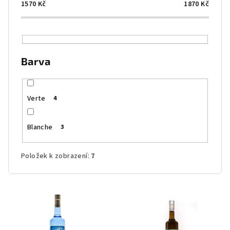
o
1570
Kč
1870
Kč
d
u
k
Barva
t
ů
Verte
4
Blanche
3
Položek k zobrazení:
7
V
ý
p