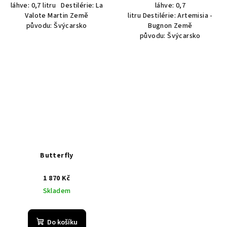
láhve: 0,7 litru Destilérie: La
láhve: 0,7
Valote Martin Země
litru Destilérie: Artemisia -
původu: Švýcarsko
Bugnon Země
původu: Švýcarsko
Butterfly
1 870 Kč
Skladem
Do košíku