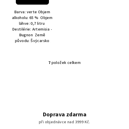
Barva: verte Objem
alkoholu: 65 % Objem
láhve: 0,7 litru
Destilérie: Artemisia -
Bugnon Země
původu: Švýcarsko
7
položek celkem
O
v
l
á
d
a
c
í
Doprava zdarma
p
při objednávce nad 3999 Kč.
r