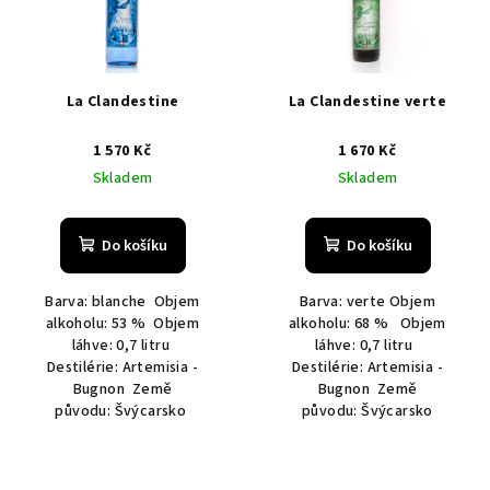
i
s
p
r
La Clandestine
La Clandestine verte
o
1 570 Kč
1 670 Kč
d
Skladem
Skladem
u
k
t
Do košíku
Do košíku
ů
Barva: blanche Objem
Barva: verte Objem
alkoholu: 53 % Objem
alkoholu: 68 % Objem
láhve: 0,7 litru
láhve: 0,7 litru
Destilérie: Artemisia -
Destilérie: Artemisia -
Bugnon Země
Bugnon Země
původu: Švýcarsko
původu: Švýcarsko