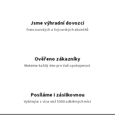
v
k
y
v
Jsme výhradní dovozci
ý
francouzských a švýcarských absinthů
p
i
s
u
Ověřeno zákazníky
Makáme každý den pro Vaši spokojenost
Posíláme i zásilkovnou
Vybírejte z více než 5500 odběrných míst