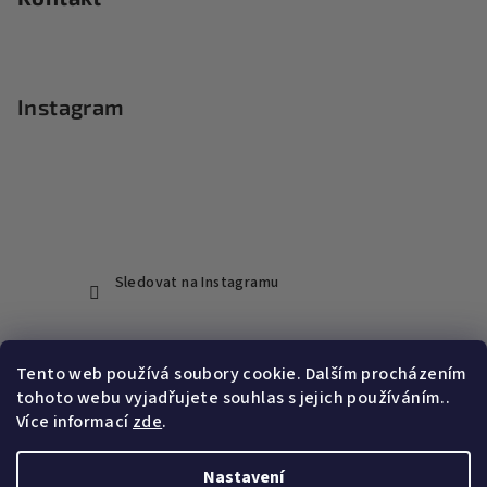
Instagram
Sledovat na Instagramu
Přijímáme online platby
Tento web používá soubory cookie. Dalším procházením
tohoto webu vyjadřujete souhlas s jejich používáním..
Více informací
zde
.
Nastavení