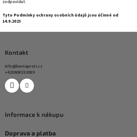
zodpovídat.
Tyto Podmínky ochrany osobních údajů jsou účinné od
14.9.2023
Z
á
p
Kontakt
a
info
@
barnaproti.cz
t
+420608333089
í
Informace k nákupu
Doprava a platba