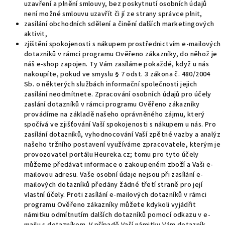
uzavření a plnění smlouvy, bez poskytnutí osobních údajů
není možné smlouvu uzavřít či jí ze strany správce plnit,
zasílání obchodních sdělení a činění dalších marketingových
aktivit,
zjištění spokojenosti s nákupem prostřednictvím e-mailových
dotazníků v rámci programu Ověřeno zákazníky, do něhož je
náš e-shop zapojen. Ty Vám zasíláme pokaždé, když u nás
nakoupíte, pokud ve smyslu § 7 odst. 3 zákona č. 480/2004
Sb. o některých službách informační společnosti jejich
zasílání neodmítnete. Zpracování osobních údajů pro účely
zaslání dotazníků v rámci programu Ověřeno zákazníky
provádíme na základě našeho oprávněného zájmu, který
spočívá ve zjišťování Vaší spokojenosti s nákupem u nás. Pro
zasílání dotazníků, vyhodnocování Vaší zpětné vazby a analýz
našeho tržního postavení využíváme zpracovatele, kterým je
provozovatel portálu Heureka.cz; tomu pro tyto účely
můžeme předávat informace o zakoupeném zboží a Vaši e-
mailovou adresu. Vaše osobní údaje nejsou při zasílání e-
mailových dotazníků předány žádné třetí straně pro její
vlastní účely. Proti zasílání e-mailových dotazníků v rámci
programu Ověřeno zákazníky můžete kdykoli vyjádřit
námitku odmítnutím dalších dotazníků pomocí odkazu v e-