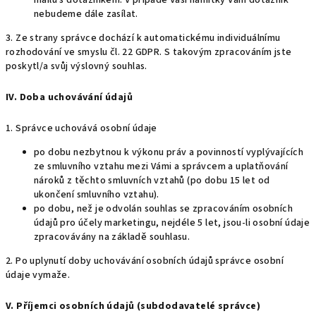
mailu s dotazníkem. V případě Vaší námitky Vám dotazník
nebudeme dále zasílat.
3. Ze strany správce dochází k automatickému individuálnímu
rozhodování ve smyslu čl. 22 GDPR. S takovým zpracováním jste
poskytl/a svůj výslovný souhlas.
IV. Doba uchovávání údajů
1. Správce uchovává osobní údaje
po dobu nezbytnou k výkonu práv a povinností vyplývajících
ze smluvního vztahu mezi Vámi a správcem a uplatňování
nároků z těchto smluvních vztahů (po dobu 15 let od
ukončení smluvního vztahu).
po dobu, než je odvolán souhlas se zpracováním osobních
údajů pro účely marketingu, nejdéle 5 let, jsou-li osobní údaje
zpracovávány na základě souhlasu.
2. Po uplynutí doby uchovávání osobních údajů správce osobní
údaje vymaže.
V. Příjemci osobních údajů (subdodavatelé správce)