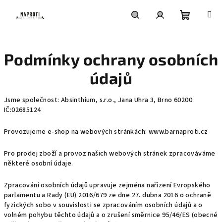
Přejít
na
obsah
Nákupní
Hledat
Přihlášení
Podmínky ochrany osobních
košík
údajů
Jsme společnost: Absinthium, s.r.o., Jana Uhra 3, Brno 60200
IČ:02685124
Provozujeme e-shop na webových stránkách: www.barnaproti.cz
Pro prodej zboží a provoz našich webových stránek zpracováváme
některé osobní údaje.
Zpracování osobních údajů upravuje zejména nařízení Evropského
parlamentu a Rady (EU) 2016/679 ze dne 27. dubna 2016 o ochraně
fyzických sobo v souvislosti se zpracováním osobních údajů a o
volném pohybu těchto údajů a o zrušení směrnice 95/46/ES (obecné