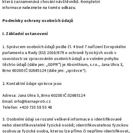
která zaznamenává chování návštěvníků. Kompletní
informace
naleznete
na tomto odkazu
.
Podmínky ochrany osobních údajů
I. Základní ustanovení
1. Správcem osobních údajů podle čl. 4 bod 7 nařízení Evropského
parlamentu a Rady (EU) 2016/679 o ochraně fyzických osob v
souvislosti se zpracováním osobních údajů a o volném pohybu
těchto údajů (dále jen: „GDPR”) je Absinthium, s.r.o., Jana Uhra 3,
Brno 60200 IČ:02685124 (dále jen: „správce“).
2. Kontaktní údaje správce jsou:
A
dresa: Jana Uhra 3, Brno 60200 IČ:02685124
Email: info@barnaproti.cz
Telefon: +420 733 58 55 48
3. Osobními údaji se rozumí veškeré informace o identifikované
nebo identifikovatelné fyzické osobě; identifikovatelnou fyzickou
osobou je fyzická osoba, kterou lze přímo či nepřímo identifikovat,