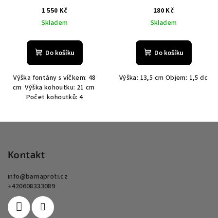
1 550 Kč
180 Kč
Skladem
Skladem
Do košíku
Do košíku
Výška fontány s víčkem: 48
Výška: 13,5 cm Objem: 1,5 dc
cm Výška kohoutku: 21 cm
Počet kohoutků: 4
Z
á
p
Kontakt
a
info
@
barnaproti.cz
t
+420608333089
í