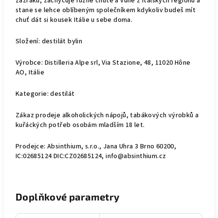
zázraků, zachycuje různé chutě a vůně z italských regionů a
stane se lehce oblíbeným společníkem kdykoliv budeš mít
chuť dát si kousek Itálie u sebe doma.
Složení: destilát bylin
Výrobce: Distilleria Alpe srl, Via Stazione, 48, 11020 Hône
AO, Itálie
Kategorie: destilát
Zákaz prodeje alkoholických nápojů, tabákových výrobků a
kuřáckých potřeb osobám mladším 18 let.
Prodejce: Absinthium, s.r.o., Jana Uhra 3 Brno 60200,
IC:02685124 DIC:CZ02685124, info@absinthium.cz
Doplňkové parametry