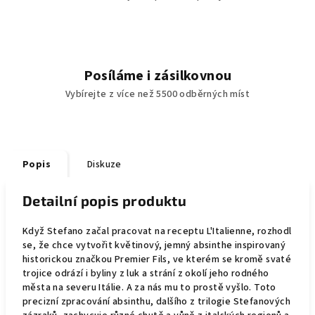
Posíláme i zásilkovnou
Vybírejte z více než 5500 odběrných míst
Popis
Diskuze
Detailní popis produktu
Když Stefano začal pracovat na receptu L'Italienne, rozhodl
se, že chce vytvořit květinový, jemný absinthe inspirovaný
historickou značkou Premier Fils, ve kterém se kromě svaté
trojice odrází i byliny z luk a strání z okolí jeho rodného
města na severu Itálie. A za nás mu to prostě vyšlo. Toto
precizní zpracování absinthu, dalšího z trilogie Stefanových