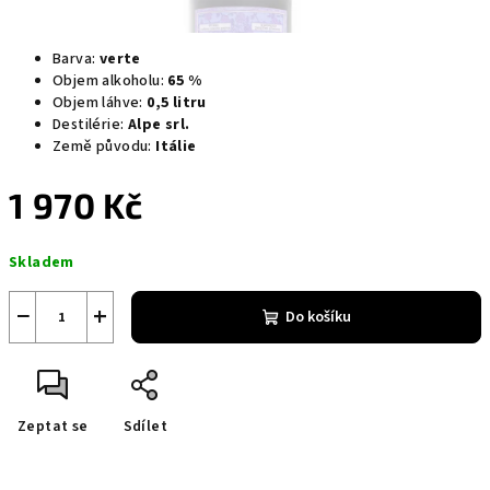
Barva:
verte
Objem alkoholu:
65 %
Objem láhve:
0,5 litru
Destilérie:
Alpe srl.
Země původu:
Itálie
1 970 Kč
Měrná
Skladem
cena:
−
+
Do košíku
Zeptat se
Sdílet