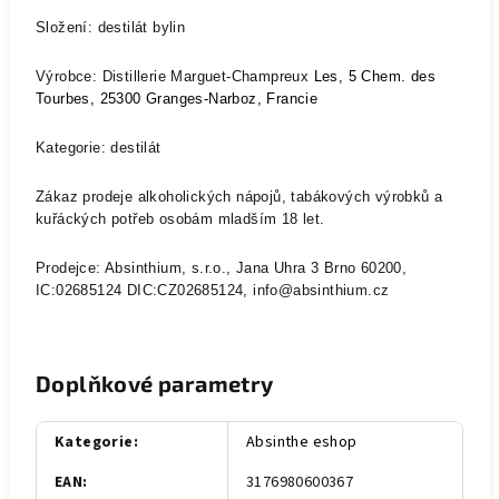
Složení: destilát bylin
Výrobce:
Distillerie Marguet-Champreux
Les, 5 Chem. des
Tourbes, 25300 Granges-Narboz, Francie
Kategorie: destilát
Zákaz prodeje alkoholických nápojů, tabákových výrobků a
kuřáckých potřeb osobám mladším 18 let.
Prodejce: Absinthium, s.r.o., Jana Uhra 3 Brno 60200,
IC:02685124 DIC:CZ02685124, info@absinthium.cz
Doplňkové parametry
Kategorie
:
Absinthe eshop
EAN
:
3176980600367