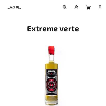
Přejít
na
obsah
Nákupní
Hledat
Přihlášení
Extreme verte
košík