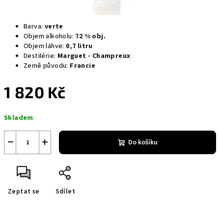
Barva:
verte
Objem alkoholu:
72 % obj.
Objem láhve:
0,7 litru
Destilérie:
Marguet - Champreux
Země původu:
Francie
1 820 Kč
Měrná
Skladem
cena:
−
+
Do košíku
Zeptat se
Sdílet